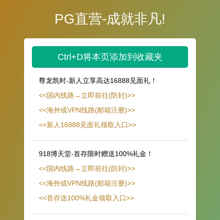
PG直营-成就非凡!
Ctrl+D将本页添加到收藏夹
尊龙凯时-新人立享高达16888见面礼！
<<国内线路→立即前往(防封)>>
<<海外或VPN线路(邮箱注册)>>
<<新人16888见面礼领取入口>>
918博天堂-首存限时赠送100%礼金！
<<国内线路→立即前往(防封)>>
<<海外或VPN线路(邮箱注册)>>
<<首存送100%礼金领取入口>>